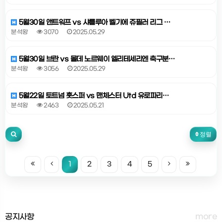
5월30일 앤트워프 vs 샤를루아 벨기에 쥬필러 리그 …
분석왕
3070
2025.05.29
5월30일 브란 vs 몰데 노르웨이 엘리테세리엔 축구분…
분석왕
3056
2025.05.29
5월22일 토트넘 훗스퍼 vs 맨체스터 Utd 유로파리…
분석왕
2463
2025.05.21
정렬
1
2
3
4
5
more
공지사항