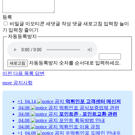
등록
비밀글
이모티콘
새댓글 작성
댓글 새로고침
입력창 늘이
기
입력창 줄이기
자동등록방지
자동등록방지 숫자를 순서대로 입력하세요.
새로고침
이전
다음
목록
답변
more
공지사항
+1
04.14
공지
먹튀인포 고객센터 메신저
04.08
공지
먹튀인포 공식보증업체 관련
04.08
공지
포인트존 - 포인트교환 관련
04.08
공지
포인트 획득방법 안내
04.08
공지
먹튀인포 이용 규정
+1
04.08
공지
※먹튀인포 도메인 안내※