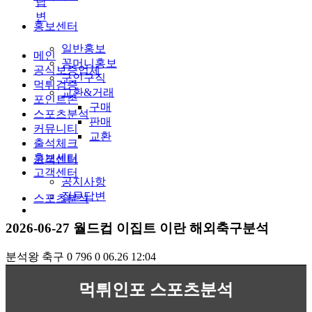
답
변
홍보센터
일반홍보
메인
꽁머니홍보
공식보증업체
구인구직
먹튀검증
교환&거래
포인트존
구매
스포츠분석
판매
커뮤니티
교환
출석체크
홍보센터
고객센터
고객센터
공지사항
질문답변
스포츠분석
2026-06-27 월드컵 이집트 이란 해외축구분석
분석왕
축구
0
796
0
06.26 12:04
먹튀인포 스포츠분석