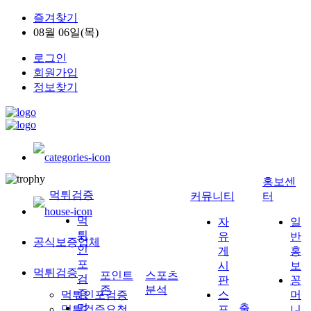
즐겨찾기
08월 06일(목)
로그인
회원가입
정보찾기
홍보센
먹튀검증
커뮤니티
터
먹
자
일
튀
유
반
공식보증업체
인
게
홍
포
시
보
먹튀검증
포인트
스포츠
검
판
꽁
존
분석
증
먹튀인포검증
스
머
먹
출
먹튀검증요청
포
니