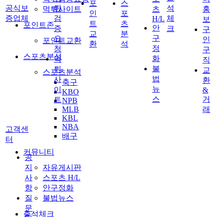
포
스
공식보
튀
석
먹튀사이트
츠
홍
인
포
증업체
검
체
H/L
보
트
츠
포인트존
안
증
크
구
교
분
구
요
인
포인트교환
환
석
정
청
구
스포츠분석
화
먹
직
불
튀
교
스포츠분석
법
사
환
축구
뉴
이
&
KBO
스
거
트
NPB
MLB
래
KBL
NBA
고객센
배구
터
커뮤니티
공
지
자유게시판
사
스포츠 H/L
항
안구정화
질
불법뉴스
문
출석체크