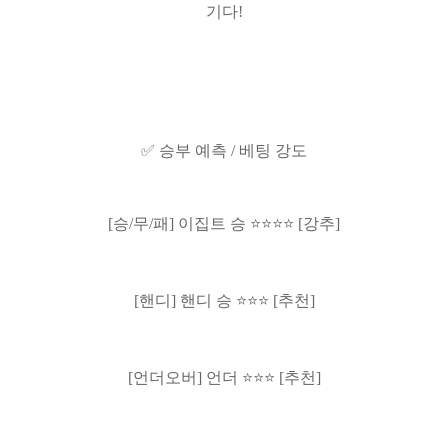
기다!
✅ 승부 예측 / 베팅 강도
[승/무/패] 이집트 승 ⭐⭐⭐⭐ [강추]
[핸디] 핸디 승 ⭐⭐⭐ [추천]
[언더오버] 언더 ⭐⭐⭐ [추천]