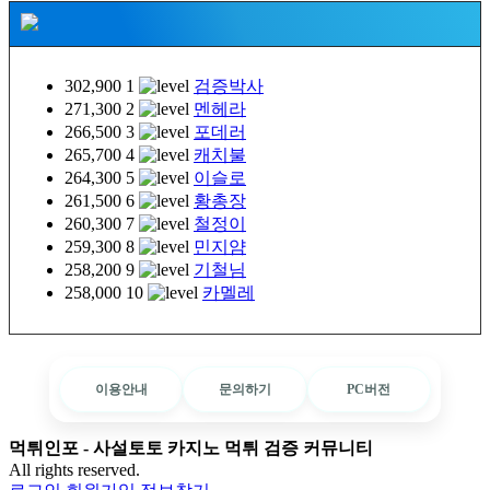
302,900
1
검증박사
271,300
2
멘헤라
266,500
3
포데러
265,700
4
캐치불
264,300
5
이슬로
261,500
6
황총장
260,300
7
철정이
259,300
8
민지얌
258,200
9
기철님
258,000
10
카멜레
이용안내
문의하기
PC버전
먹튀인포 - 사설토토 카지노 먹튀 검증 커뮤니티
All rights reserved.