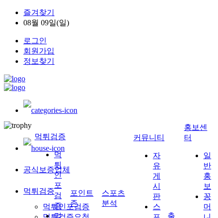
즐겨찾기
08월 09일(일)
로그인
회원가입
정보찾기
홍보센
먹튀검증
커뮤니티
터
먹
자
일
튀
유
반
공식보증업체
인
게
홍
포
시
보
먹튀검증
포인트
스포츠
검
판
꽁
존
분석
증
먹튀인포검증
스
머
먹
출
먹튀검증요청
포
니