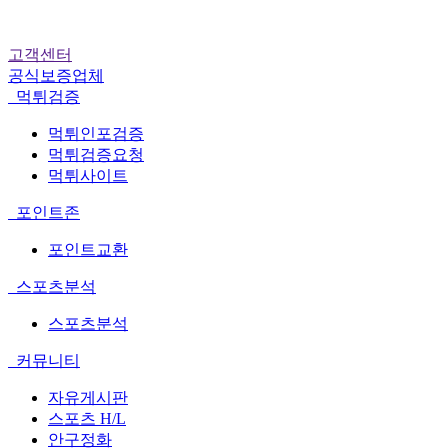
고객센터
공식보증업체
먹튀검증
먹튀인포검증
먹튀검증요청
먹튀사이트
포인트존
포인트교환
스포츠분석
스포츠분석
커뮤니티
자유게시판
스포츠 H/L
안구정화