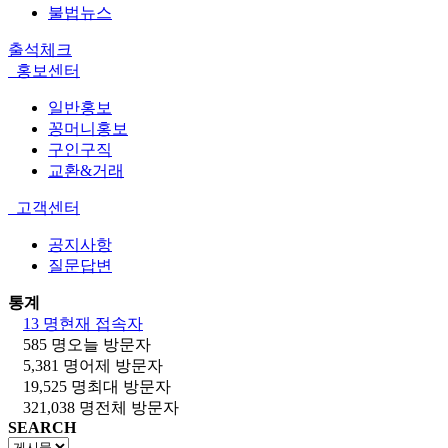
불법뉴스
출석체크
홍보센터
일반홍보
꽁머니홍보
구인구직
교환&거래
고객센터
공지사항
질문답변
통계
13 명
현재 접속자
585 명
오늘 방문자
5,381 명
어제 방문자
19,525 명
최대 방문자
321,038 명
전체 방문자
SEARCH