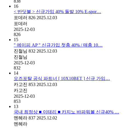
838
16
< 반딧불 > 신규가입 40% 돌발 10% E-spor…
포데러
826
2025.12.03
포데러
2025-12-03
826
15
" 에이피 AP " 신규가입 첫충 40% / 매충 10…
진철님
832
2025.12.03
진철님
2025-12-03
832
14
오즈포탈 공식 파트너 [ 10X10BET ] 신규 가입…
카고진
853
2025.12.03
카고진
2025-12-03
853
13
국내 최정상 ■ 이태리 ■ 카지노 바파워볼 신규40% …
멘헤라
837
2025.12.02
멘헤라