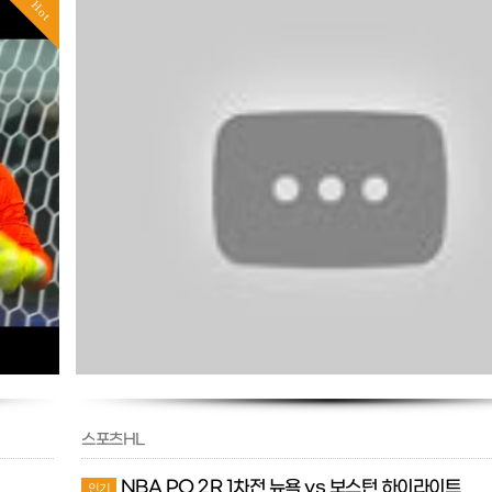
Hot
스포츠HL
NBA PO 2R 1차전 뉴욕 vs 보스턴 하이라이트
인기