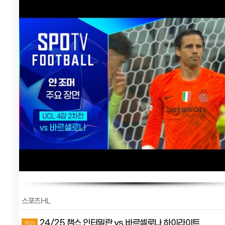
스포츠HL
24/25 챔스 인터밀란 vs 바르셀로나 하이라이트
인기