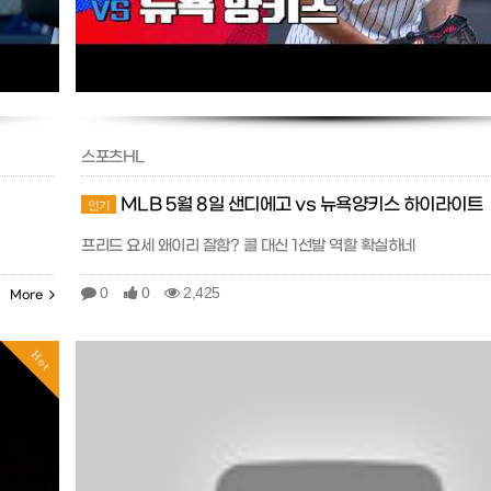
스포츠HL
MLB 5월 8일 샌디에고 vs 뉴욕양키스 하이라이트
인기
프리드 요세 왜이리 잘함? 콜 대신 1선발 역할 확실하네
0
0
2,425
More
Hot