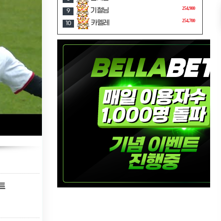
254,900
기철님
9
254,700
카멜레
10
트