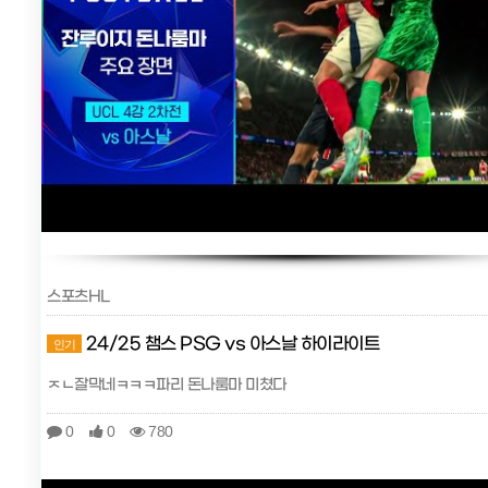
스포츠HL
24/25 챔스 PSG vs 아스날 하이라이트
인기
ㅈㄴ잘막네ㅋㅋㅋ파리 돈나룸마 미쳤다
0
0
780