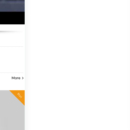
More
Hot