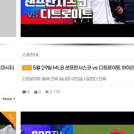
스포츠HL
라호마시티
5월 29일 MLB 샌프란시스코 vs 디트로이트 하이
인기
디트로이트 올해 진짜 일내겠구만겁나 잘한다 진짜
0
0
2,770
More
Hot