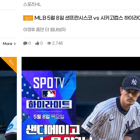
스포츠HL
MLB 5월 8일 샌프란시스코 vs 시카고컵스 하이라
인기
이정후 좀만 더 힘내보자
0
0
2,748
More
Hot