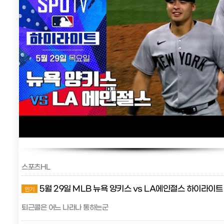
스포츠HL
5월 29일 MLB 뉴욕 양키스 vs LA에인절스 하이라이트
인기
퇴근콜은 어느 나라나 통하는군