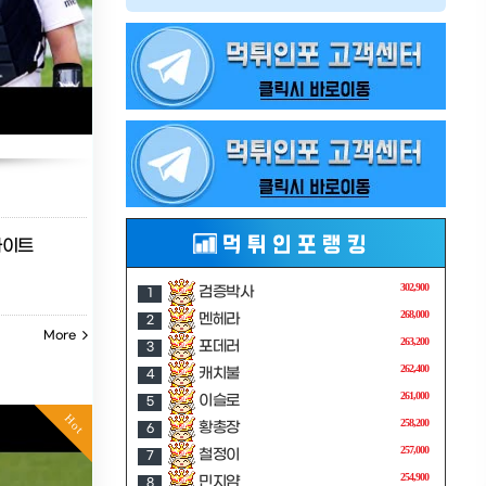
라이트
302,900
검증박사
1
268,000
멘헤라
2
More
263,200
포데러
3
262,400
캐치불
4
261,000
이슬로
5
Hot
258,200
황총장
6
257,000
철정이
7
254,900
민지얌
8