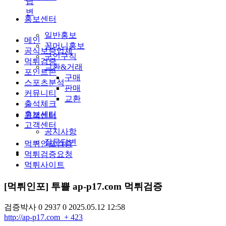
답
변
홍보센터
일반홍보
메인
꽁머니홍보
공식보증업체
구인구직
먹튀검증
교환&거래
포인트존
구매
스포츠분석
판매
커뮤니티
교환
출석체크
홍보센터
고객센터
고객센터
공지사항
질문답변
먹튀인포검증
먹튀검증요청
먹튀사이트
[먹튀인포] 투쁠 ap-p17.com 먹튀검증
검증박사
0
2937
0
2025.05.12 12:58
http://ap-p17.com
+ 423