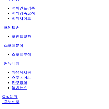
먹튀인포검증
먹튀검증요청
먹튀사이트
포인트존
포인트교환
스포츠분석
스포츠분석
커뮤니티
자유게시판
스포츠 H/L
안구정화
불법뉴스
출석체크
홍보센터