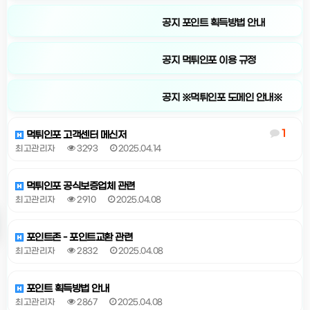
공지
포인트 획득방법 안내
공지
먹튀인포 이용 규정
공지
※먹튀인포 도메인 안내※
1
먹튀인포 고객센터 메신저
최고관리자
3293
2025.04.14
먹튀인포 공식보증업체 관련
최고관리자
2910
2025.04.08
포인트존 - 포인트교환 관련
최고관리자
2832
2025.04.08
포인트 획득방법 안내
최고관리자
2867
2025.04.08