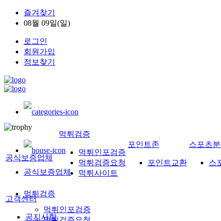
즐겨찾기
08월 09일(일)
로그인
회원가입
정보찾기
먹튀검증
포인트존
스포츠분
먹튀인포검증
공식보증업체
먹튀검증요청
포인트교환
스
공식보증업체
먹튀사이트
먹튀검증
고객센터
먹튀인포검증
공지사항
먹튀검증요청