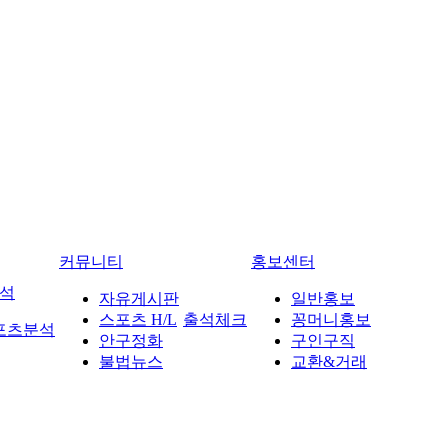
커뮤니티
홍보센터
석
자유게시판
일반홍보
스포츠 H/L
출석체크
꽁머니홍보
포츠분석
안구정화
구인구직
불법뉴스
교환&거래