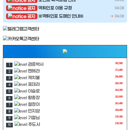
포인트 획득방법 안내
공지
04.08
먹튀인포 이용 규정
공지
04.08
※먹튀인포 도메인 안내※
공지
04.08
+1
302,900
검증박사
1
272,400
멘헤라
2
266,800
캐치불
3
266,500
포데러
4
264,300
이슬로
5
262,600
황총장
6
261,400
철정이
7
260,400
민지얌
8
259,300
기철님
9
258,500
추도사
10