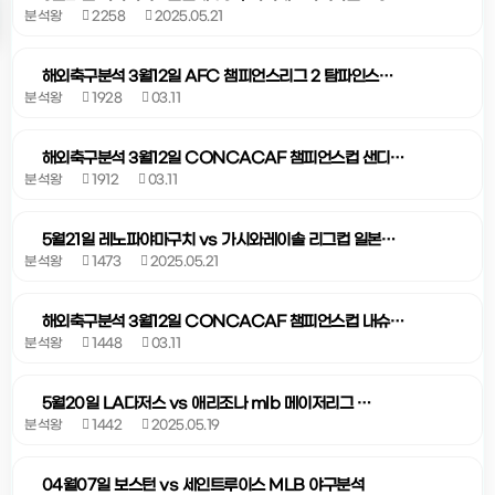
분석왕
2258
2025.05.21
해외축구분석 3월12일 AFC 챔피언스리그 2 탐파인스…
분석왕
1928
03.11
해외축구분석 3월12일 CONCACAF 챔피언스컵 샌디…
분석왕
1912
03.11
5월21일 레노파야마구치 vs 가시와레이솔 리그컵 일본…
분석왕
1473
2025.05.21
해외축구분석 3월12일 CONCACAF 챔피언스컵 내슈…
분석왕
1448
03.11
5월20일 LA다저스 vs 애리조나 mlb 메이저리그 …
분석왕
1442
2025.05.19
04월07일 보스턴 vs 세인트루이스 MLB 야구분석