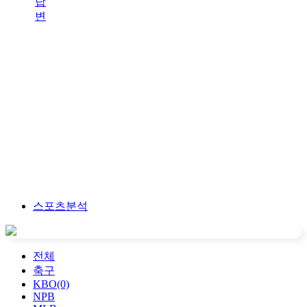
답
변
스포츠분석
전체
축구
KBO(0)
NPB