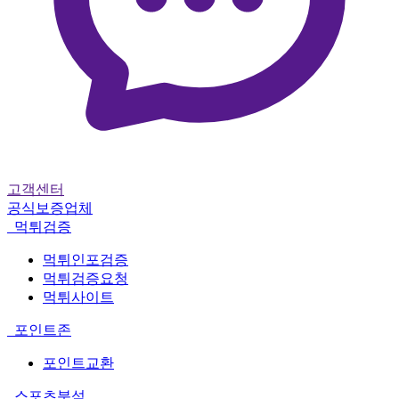
고객센터
공식보증업체
먹튀검증
먹튀인포검증
먹튀검증요청
먹튀사이트
포인트존
포인트교환
스포츠분석