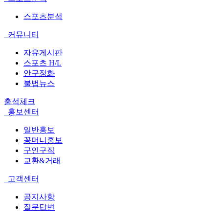
스포츠분석
커뮤니티
자유게시판
스포츠 H/L
안구정화
불법뉴스
출석체크
홍보센터
일반홍보
꽁머니홍보
구인구직
교환&거래
고객센터
공지사항
질문답변