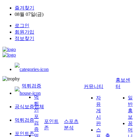
즐겨찾기
08월 07일(금)
로그인
회원가입
정보찾기
홍보센
먹튀검증
커뮤니티
터
먹
자
일
튀
유
반
공식보증업체
인
게
홍
포
시
보
먹튀검증
포인트
스포츠
검
판
꽁
존
분석
증
스
머
포인트존
먹
출
포
니