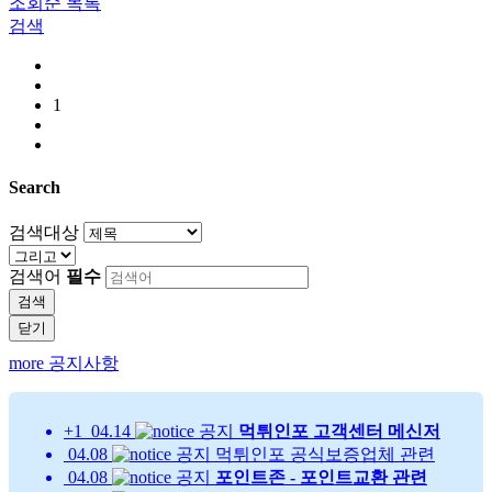
조회순
목록
검색
1
Search
검색대상
검색어
필수
검색
닫기
more
공지사항
+1
04.14
공지
먹튀인포 고객센터 메신저
04.08
공지
먹튀인포 공식보증업체 관련
04.08
공지
포인트존 - 포인트교환 관련