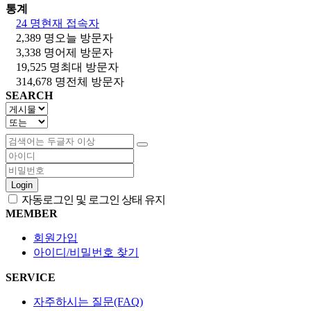
통계
24 명
현재 접속자
2,389 명
오늘 방문자
3,338 명
어제 방문자
19,525 명
최대 방문자
314,678 명
전체 방문자
SEARCH
Login
자동로그인 및 로그인 상태 유지
MEMBER
회원가입
아이디/비밀번호 찾기
SERVICE
자주하시는 질문(FAQ)