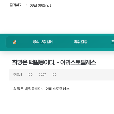
즐겨찾기
08월 09일(일)
공식보증업체
먹튀검증
희망은 백일몽이다. - 아리스토텔레스
0
167
0
추도사
희망은 백일몽이다. - 아리스토텔레스