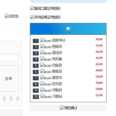
302,900
검증박사
1
271,300
멘헤라
2
266,500
포데러
3
265,700
캐치불
4
263,200
이슬로
5
260,400
황총장
6
259,200
철정이
등록
7
258,200
민지얌
8
258,000
카멜레
9
257,100
기철님
10