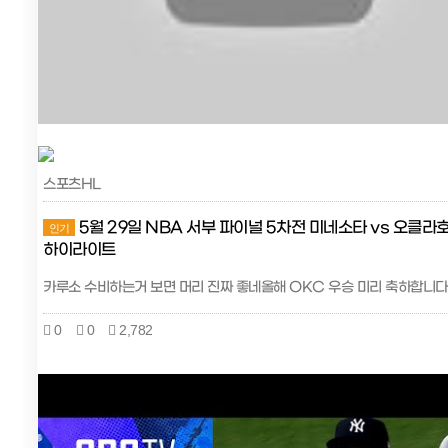
스포츠HL
5월 29일 NBA 서부 파이널 5차전 미네소타 vs 오클
인기
하이라이트
카루소 수비하는거 보면 머리 진짜 좋네올해 OKC 우승 미리 축하합니다
0
0
2,782