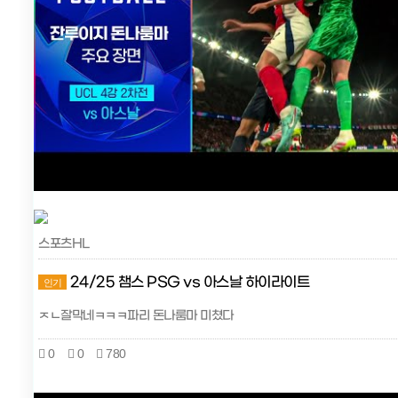
스포츠HL
24/25 챔스 PSG vs 아스날 하이라이트
인기
ㅈㄴ잘막네ㅋㅋㅋ파리 돈나룸마 미쳤다
0
0
780