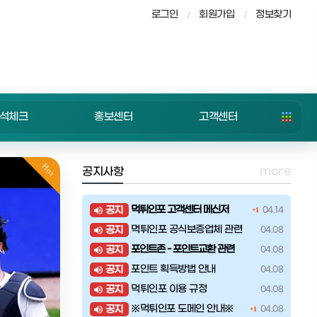
로그인
회원가입
정보찾기
석체크
홍보센터
고객센터
Hot
more
공지사항
먹튀인포 고객센터 메신저
공지
04.14
+1
먹튀인포 공식보증업체 관련
공지
04.08
포인트존 - 포인트교환 관련
공지
04.08
포인트 획득방법 안내
공지
04.08
먹튀인포 이용 규정
공지
04.08
※먹튀인포 도메인 안내※
공지
04.08
+1