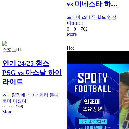
vs 미네소타 하…
드디어 스테픈 힐드 영상
이!!!!!!!!
0
0
762
More
Hot
스포츠HL
인기
24/25 챔스
PSG vs 아스날 하이
라이트
ㅈㄴ잘막네ㅋㅋㅋ파리 돈나
룸마 미쳤다
0
0
798
More