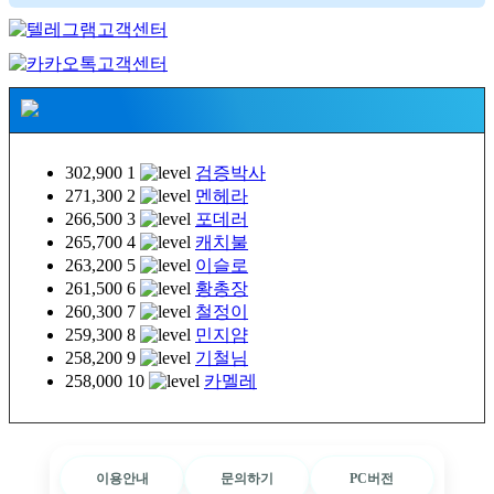
302,900
1
검증박사
271,300
2
멘헤라
266,500
3
포데러
265,700
4
캐치불
263,200
5
이슬로
261,500
6
황총장
260,300
7
철정이
259,300
8
민지얌
258,200
9
기철님
258,000
10
카멜레
이용안내
문의하기
PC버전