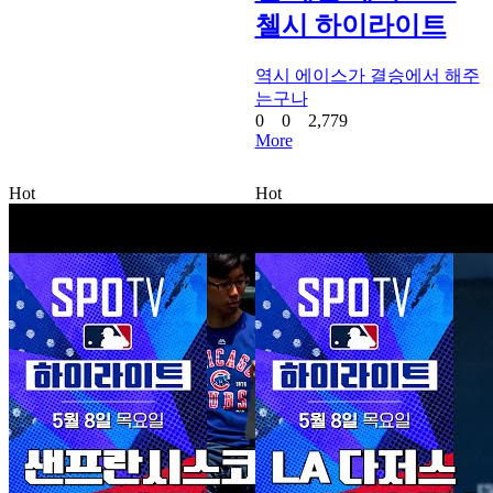
첼시 하이라이트
역시 에이스가 결승에서 해주
는구나
0
0
2,779
More
Hot
Hot