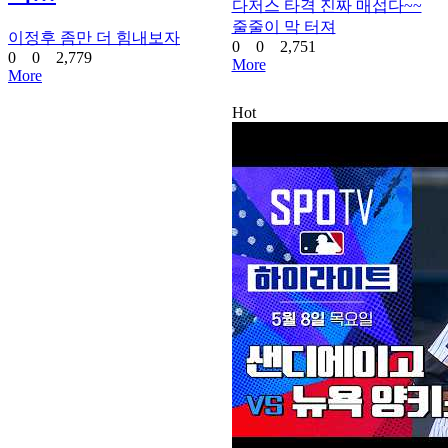
다저스 타격 진짜 매섭다~~
줄줄이 막 터져
이정후 좀만 더 힘내보자
0
0
2,751
0
0
2,779
More
More
Hot