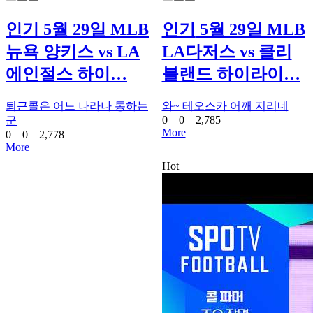
인기
5월 29일 MLB
인기
5월 29일 MLB
뉴욕 양키스 vs LA
LA다저스 vs 클리
에인절스 하이…
블랜드 하이라이…
퇴근콜은 어느 나라나 통하는
와~ 테오스카 어깨 지리네
0
0
2,785
군
More
0
0
2,778
More
Hot