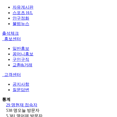
자유게시판
스포츠 H/L
안구정화
불법뉴스
출석체크
홍보센터
일반홍보
꽁머니홍보
구인구직
교환&거래
고객센터
공지사항
질문답변
통계
29 명
현재 접속자
538 명
오늘 방문자
5,381 명
어제 방문자