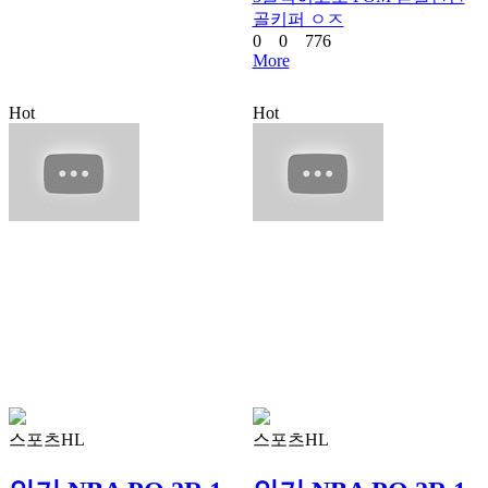
골키퍼 ㅇㅈ
0
0
776
More
Hot
Hot
스포츠HL
스포츠HL