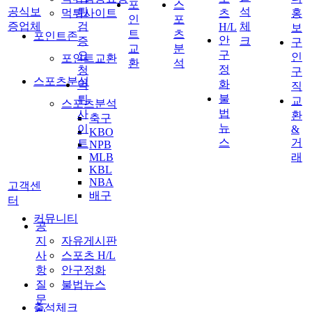
포
스
공식보
튀
석
먹튀사이트
츠
홍
인
포
증업체
검
체
H/L
보
트
츠
포인트존
안
증
크
구
교
분
구
요
인
포인트교환
환
석
정
청
구
스포츠분석
화
먹
직
불
튀
교
스포츠분석
법
사
환
축구
뉴
이
&
KBO
스
거
트
NPB
MLB
래
KBL
NBA
고객센
배구
터
커뮤니티
공
지
자유게시판
사
스포츠 H/L
항
안구정화
질
불법뉴스
문
출석체크