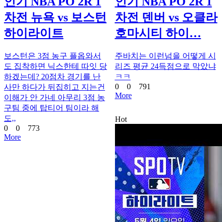
인기
NBA PO 2R 1
인기
NBA PO 2R 1
차전 뉴욕 vs 보스턴
차전 덴버 vs 오클라
하이라이트
호마시티 하이…
보스턴은 3점 농구 플옵와서
주바치는 이런넘을 어떻게 시
도 집착하면 닉스한테 따잇 당
리즈 평균 24득점으로 막았냐
하겠는데? 20점차 경기를 난
ㅋㅋ
0
0
791
사만 하다가 뒤집히고 지는건
More
이해가 안 가네 아무리 3점 농
구팀 중에 탑티어 팀이라 해
도,,
Hot
0
0
773
More