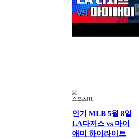
스포츠HL
인기
MLB 5월 8일
LA다저스 vs 마이
애미 하이라이트