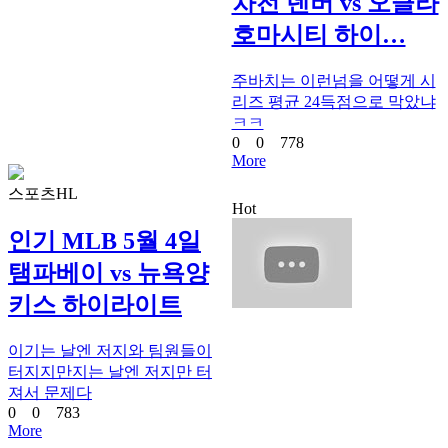
차전 덴버 vs 오클라
호마시티 하이…
주바치는 이런넘을 어떻게 시
리즈 평균 24득점으로 막았냐
ㅋㅋ
0
0
778
More
스포츠HL
Hot
인기
MLB 5월 4일
탬파베이 vs 뉴욕양
키스 하이라이트
이기는 날엔 저지와 팀원들이
터지지만지는 날엔 저지만 터
져서 문제다
0
0
783
More