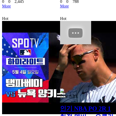
0
0
2,445
0
0
788
More
More
Hot
Hot
스포츠HL
인기
NBA PO 2R 1