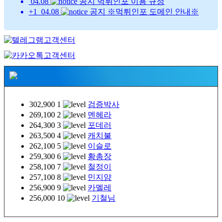
04.08
공지
먹튀인포 이용 규정
+1
04.08
공지
※먹튀인포 도메인 안내※
302,900
1
검증박사
269,100
2
멘헤라
264,300
3
포데러
263,500
4
캐치불
262,100
5
이슬로
259,300
6
황총장
258,100
7
철정이
257,100
8
민지얌
256,900
9
카멜레
256,000
10
기철님