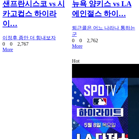
샌프란시스코 vs 시
뉴욕 양키스 vs LA
카고컵스 하이라
에인절스 하이…
이…
퇴근콜은 어느 나라나 통하는
군
이정후 좀만 더 힘내보자
0
0
2,762
0
0
2,767
More
More
Hot