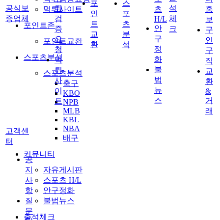
포
스
공식보
튀
석
먹튀사이트
츠
홍
인
포
증업체
검
체
H/L
보
트
츠
포인트존
안
증
크
구
교
분
구
요
인
포인트교환
환
석
정
청
구
스포츠분석
화
먹
직
불
튀
교
스포츠분석
법
사
환
축구
뉴
이
&
KBO
스
거
트
NPB
MLB
래
KBL
NBA
고객센
배구
터
커뮤니티
공
지
자유게시판
사
스포츠 H/L
항
안구정화
질
불법뉴스
문
출석체크