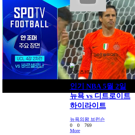
스포츠HL
인기
NBA 5월 2일
뉴욕 vs 디트로이트
하이라이트
뉴욕의왕 브런슨
0
0
769
More