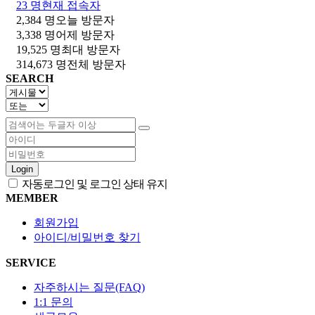
23 명
현재 접속자
2,384 명
오늘 방문자
3,338 명
어제 방문자
19,525 명
최대 방문자
314,673 명
전체 방문자
SEARCH
Login
자동로그인 및 로그인 상태 유지
MEMBER
회원가입
아이디/비밀번호 찾기
SERVICE
자주하시는 질문(FAQ)
1:1 문의