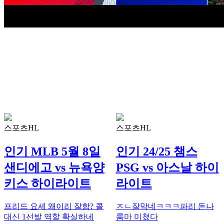
스포츠HL
스포츠HL
인기
MLB 5월 8일
인기
24/25 챔스
샌디에고 vs 뉴욕양
PSG vs 아스날 하이
키스 하이라이트
라이트
프리드 요세 왜이리 잘함? 콜
ㅈㄴ잘막네ㅋㅋㅋ파리 돈나
대신 1선발 역할 확실하네
룸마 미쳤다