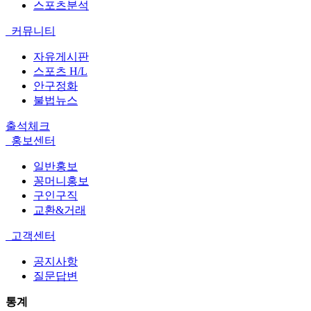
스포츠분석
커뮤니티
자유게시판
스포츠 H/L
안구정화
불법뉴스
출석체크
홍보센터
일반홍보
꽁머니홍보
구인구직
교환&거래
고객센터
공지사항
질문답변
통계