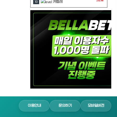
254,700
카멜레
10
이용안내
문의하기
모바일버전