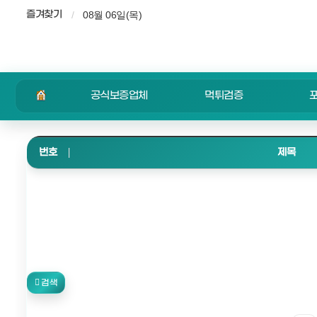
즐겨찾기
08월 06일(목)
공식보증업체
먹튀검증
번호
제목
검색