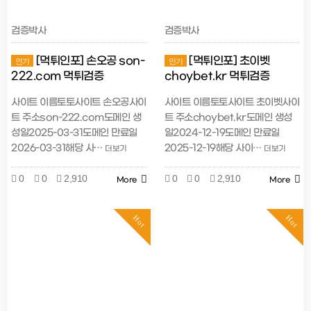
검증박사
검증박사
[먹튀인포] 손오공 son-
[먹튀인포] 초이벳
인기
인기
222.com 먹튀검증
choybet.kr 먹튀검증
사이트 이름토토사이트 손오공사이
사이트 이름토토사이트 초이벳사이
트 주소son-222.com도메인 생
트 주소choybet.kr도메인 생성
성일2025-03-31도메인 만료일
일2024-12-19도메인 만료일
2026-03-31해당 사…
2025-12-19해당 사이…
더보기
더보기
0
0
2,910
0
0
2,910
More
More
Hot
Hot