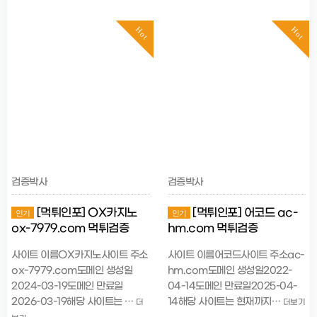
Hot
Hot
검증박사
검증박사
[먹튀인포] OX카지노
[먹튀인포] 어코드 ac-
인기
인기
ox-7979.com 먹튀검증
hm.com 먹튀검증
사이트 이름OX카지노사이트 주소
사이트 이름어코드사이트 주소ac-
ox-7979.com도메인 생성일
hm.com도메인 생성일2022-
2024-03-19도메인 만료일
04-14도메인 만료일2025-04-
2026-03-19해당 사이트는 …
14해당 사이트는 현재까지…
더
더보기