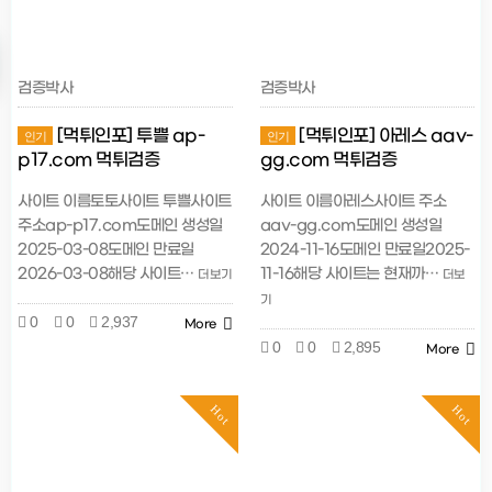
검증박사
검증박사
[먹튀인포] 투쁠 ap-
[먹튀인포] 아레스 aav-
인기
인기
p17.com 먹튀검증
gg.com 먹튀검증
사이트 이름토토사이트 투쁠사이트
사이트 이름아레스사이트 주소
주소ap-p17.com도메인 생성일
aav-gg.com도메인 생성일
2025-03-08도메인 만료일
2024-11-16도메인 만료일2025-
2026-03-08해당 사이트…
11-16해당 사이트는 현재까…
더보기
더보
기
0
0
2,937
More
0
0
2,895
More
Hot
Hot