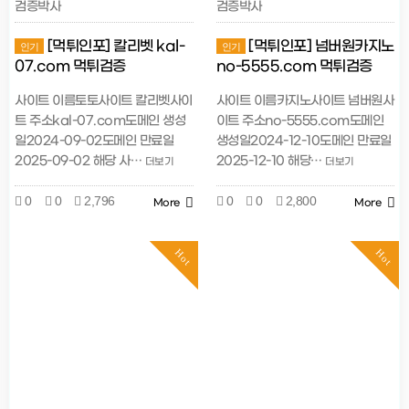
검증박사
검증박사
[먹튀인포] 칼리벳 kal-
[먹튀인포] 넘버원카지노
인기
인기
07.com 먹튀검증
no-5555.com 먹튀검증
사이트 이름토토사이트 칼리벳사이
사이트 이름카지노사이트 넘버원사
트 주소kal-07.com도메인 생성
이트 주소no-5555.com도메인
일2024-09-02도메인 만료일
생성일2024-12-10도메인 만료일
2025-09-02 해당 사…
2025-12-10 해당…
더보기
더보기
0
0
2,796
0
0
2,800
More
More
Hot
Hot