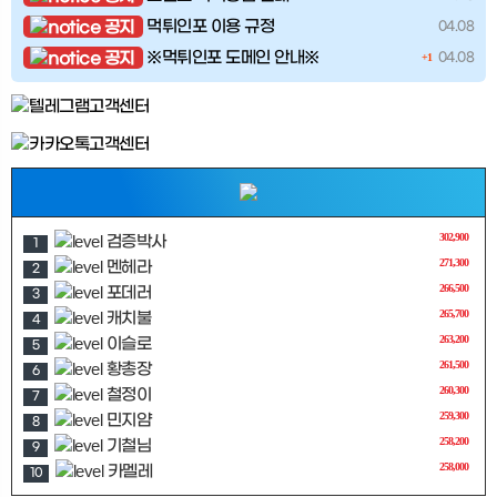
먹튀인포 이용 규정
공지
04.08
※먹튀인포 도메인 안내※
공지
04.08
+1
302,900
검증박사
1
271,300
멘헤라
2
266,500
포데러
3
265,700
캐치불
4
263,200
이슬로
5
261,500
황총장
6
260,300
철정이
7
259,300
민지얌
8
258,200
기철님
9
258,000
카멜레
10