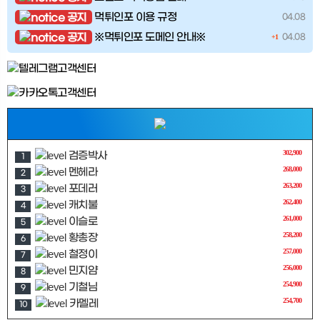
먹튀인포 이용 규정
공지
04.08
※먹튀인포 도메인 안내※
공지
04.08
+1
302,900
검증박사
1
268,000
멘헤라
2
263,200
포데러
3
262,400
캐치불
4
261,000
이슬로
5
258,200
황총장
6
257,000
철정이
7
256,000
민지얌
8
254,900
기철님
9
254,700
카멜레
10