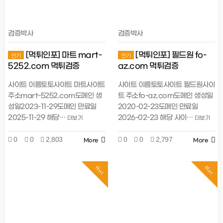
검증박사
검증박사
[먹튀인포] 마트 mart-
[먹튀인포] 필드원 fo-
인기
인기
5252.com 먹튀검증
az.com 먹튀검증
사이트 이름토토사이트 마트사이트
사이트 이름토토사이트 필드원사이
주소mart-5252.com도메인 생
트 주소fo-az.com도메인 생성일
성일2023-11-29도메인 만료일
2020-02-23도메인 만료일
2025-11-29 해당…
2026-02-23 해당 사이…
더보기
더보기
0
0
2,803
0
0
2,797
More
More
Hot
Hot