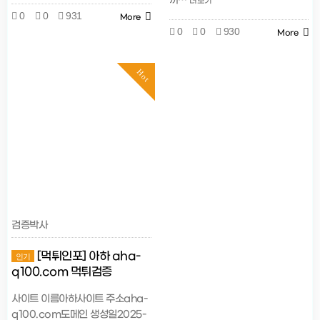
까…
더보기
0
0
931
More
0
0
930
More
Hot
검증박사
[먹튀인포] 아하 aha-
인기
q100.com 먹튀검증
사이트 이름아하사이트 주소aha-
q100.com도메인 생성일2025-