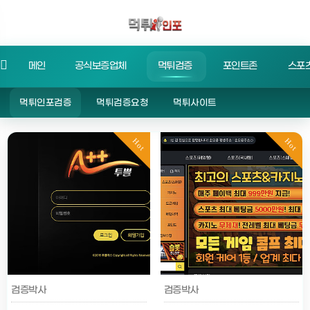
메인
공식보증업체
먹튀검증
포인트존
스포
먹튀인포검증
먹튀검증요청
먹튀사이트
Hot
Hot
검증박사
검증박사