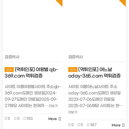
검증박사
검증박사
[먹튀인포] 여왕벌 qb-
[먹튀인포] 어느날
인기
인기
369.com 먹튀검증
oday-365.com 먹튀검증
사이트 이름여왕벌사이트 주소qb-
사이트 이름어느날사이트 주소
369.com도메인 생성일2024-
oday-365.com도메인 생성일
09-27도메인 만료일2025-09-
2023-07-06도메인 만료일
27해당 사이트는 현재까…
2025-07-06해당 사이트는 현…
더보기
더보기
0
0
951
More
0
0
947
More