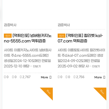
검증박사
검증박사
[먹튀인포] 넘버원카지노
[먹튀인포] 칼리벳 kal-
인기
인기
no-5555.com 먹튀검증
07.com 먹튀검증
사이트 이름카지노사이트 넘버원사
사이트 이름토토사이트 칼리벳사이
이트 주소no-5555.com도메인
트 주소kal-07.com도메인 생성
생성일2024-12-10도메인 만료일
일2024-09-02도메인 만료일
2025-12-10 해당…
2025-09-02 해당 사…
더보기
더보기
0
0
2,767
0
0
2,756
More
More
Hot
Hot