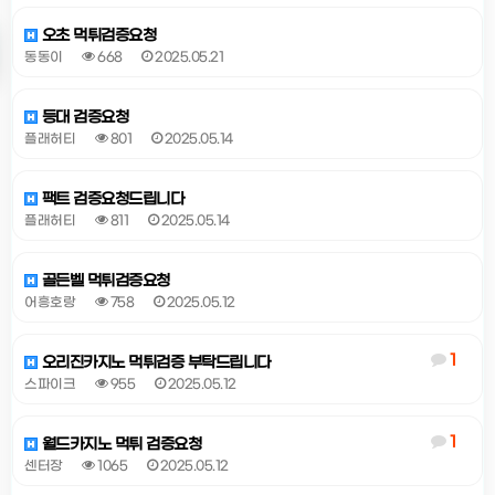
오초 먹튀검증요청
동동이
668
2025.05.21
등대 검증요청
플래허티
801
2025.05.14
팩트 검증요청드립니다
플래허티
811
2025.05.14
골든벨 먹튀검증요청
어흥호랑
758
2025.05.12
1
오리진카지노 먹튀검증 부탁드립니다
스파이크
955
2025.05.12
1
월드카지노 먹튀 검증요청
센터장
1065
2025.05.12