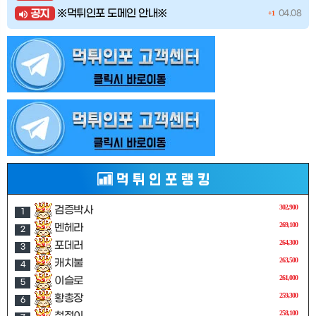
※먹튀인포 도메인 안내※
공지
04.08
+1
302,900
검증박사
1
269,100
멘헤라
2
264,300
포데러
3
263,500
캐치불
4
261,000
이슬로
5
259,300
황총장
6
258,100