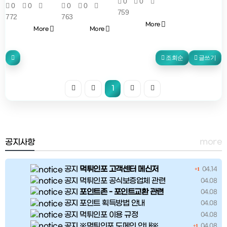
0
0
0
0
0
0
759
772
763
More
More
More
조회순
글쓰기
1
more
공지사항
공지
먹튀인포 고객센터 메신저
04.14
+1
공지
먹튀인포 공식보증업체 관련
04.08
공지
포인트존 - 포인트교환 관련
04.08
공지
포인트 획득방법 안내
04.08
공지
먹튀인포 이용 규정
04.08
공지
※먹튀인포 도메인 안내※
04.08
+1