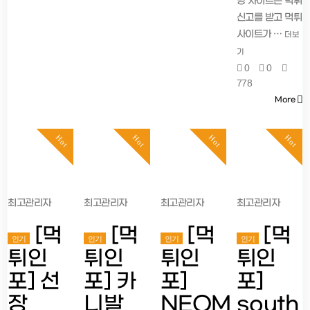
당 사이트는 먹튀
신고를 받고 먹튀
사이트가 …
더보
기
0
0
778
More
Hot
Hot
Hot
Hot
최고관리자
최고관리자
최고관리자
최고관리자
[먹
[먹
[먹
[먹
인기
인기
인기
인기
튀인
튀인
튀인
튀인
포] 선
포] 카
포]
포]
장
니발
NEOM
south