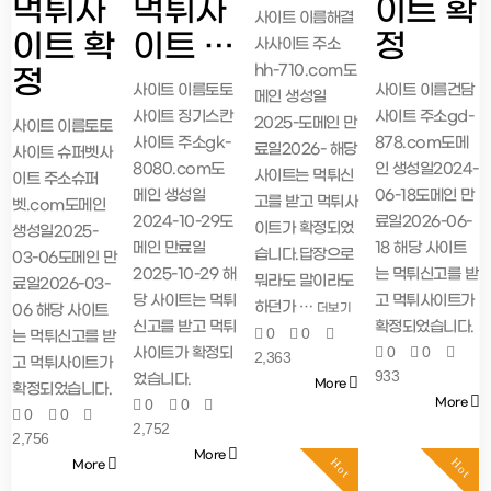
먹튀사
먹튀사
이트 확
사이트 이름해결
이트 확
이트 …
정
사사이트 주소
hh-710.com도
정
사이트 이름토토
사이트 이름건담
메인 생성일
사이트 징기스칸
사이트 주소gd-
2025-도메인 만
사이트 이름토토
사이트 주소gk-
878.com도메
료일2026- 해당
사이트 슈퍼벳사
8080.com도
인 생성일2024-
사이트는 먹튀신
이트 주소슈퍼
메인 생성일
06-18도메인 만
고를 받고 먹튀사
벳.com도메인
2024-10-29도
료일2026-06-
이트가 확정되었
생성일2025-
메인 만료일
18 해당 사이트
습니다.답장으로
03-06도메인 만
2025-10-29 해
는 먹튀신고를 받
뭐라도 말이라도
료일2026-03-
당 사이트는 먹튀
고 먹튀사이트가
하던가 …
06 해당 사이트
더보기
신고를 받고 먹튀
확정되었습니다.
0
0
는 먹튀신고를 받
0
0
사이트가 확정되
2,363
고 먹튀사이트가
933
었습니다.
More
확정되었습니다.
0
0
More
0
0
2,752
2,756
More
Hot
Hot
More