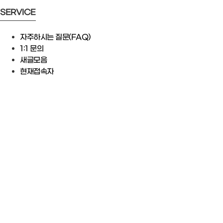
SERVICE
자주하시는 질문(FAQ)
1:1 문의
새글모음
현재접속자