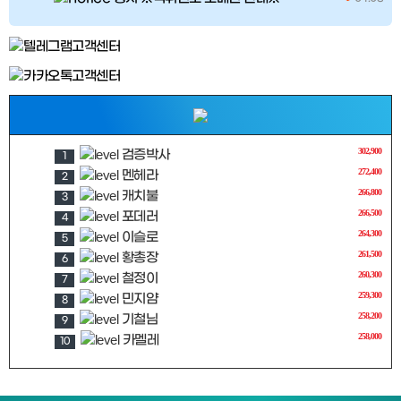
302,900
검증박사
1
272,400
멘헤라
2
266,800
캐치불
3
266,500
포데러
4
264,300
이슬로
5
261,500
황총장
6
260,300
철정이
7
259,300
민지얌
8
258,200
기철님
9
258,000
카멜레
10