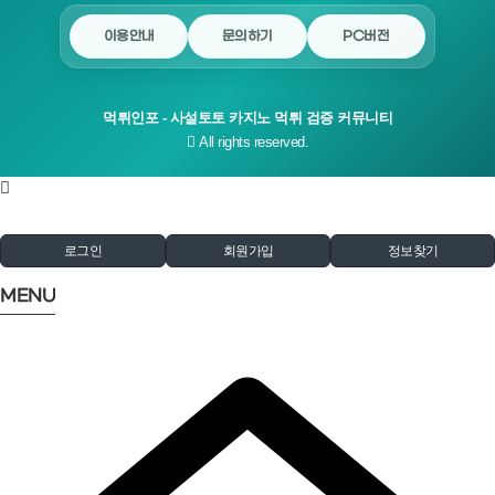
이용안내
문의하기
PC버전
먹튀인포 - 사설토토 카지노 먹튀 검증 커뮤니티
All rights reserved.
로그인
회원가입
정보찾기
MENU