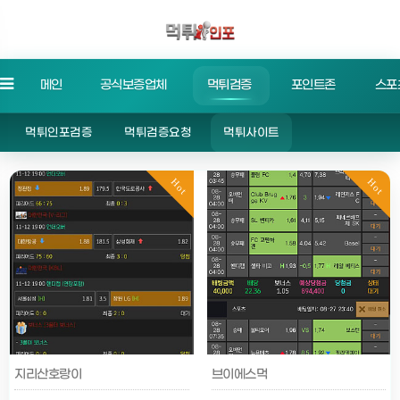
메인
공식보증업체
먹튀검증
포인트존
스포
먹튀인포검증
먹튀검증요청
먹튀사이트
Hot
Hot
지리산호랑이
브이에스먹