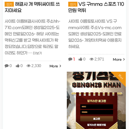
해결사 개 먹튀싸이트 쓰
VS 구mma 스포츠 110
인기
인기
지마세요
만원 먹튀
사이트 이름해결사사이트 주소hh-
사이트 이름토토사이트 VS 구
710.com도메인 생성일2025-도
mma사이트 주소Vs-mc.com
메인 만료일2026- 해당 사이트는
도메인 생성일2025-도메인 만료
먹튀신고를 받고 먹튀사이트가 확
일2026- 개양아치먹싸 이용중지
정되었습니다.답장으로 뭐라도 말
하세요.
이라도 하던가 …
더보기
0
2,971
1
More
0
0
2,330
More
Hot