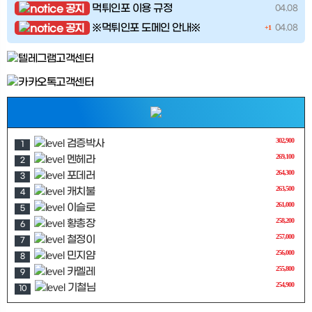
먹튀인포 이용 규정
공지
04.08
※먹튀인포 도메인 안내※
공지
04.08
+1
302,900
검증박사
1
269,100
멘헤라
2
264,300
포데러
3
263,500
캐치불
4
261,000
이슬로
5
258,200
황총장
6
257,000
철정이
7
256,000
민지얌
8
255,800
카멜레
9
254,900
기철님
10