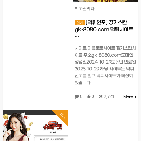
최고관리자
[먹튀인포] 징기스칸
인기
gk-8080.com 먹튀사이트
…
사이트 이름토토사이트 징기스칸사
이트 주소gk-8080.com도메인
생성일2024-10-29도메인 만료일
2025-10-29 해당 사이트는 먹튀
신고를 받고 먹튀사이트가 확정되
었습니다.
0
0
2,721
More
Hot