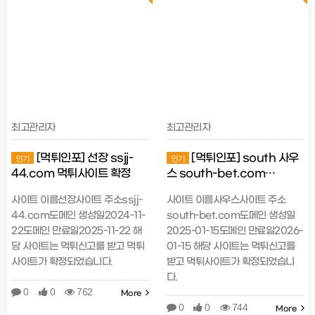
최고관리자
최고관리자
[먹튀인포] 선장 ssjj-
[먹튀인포] south 사우
인기
인기
44.com 먹튀사이트 확정
스 south-bet.com…
사이트 이름선장사이트 주소ssjj-
사이트 이름사우스사이트 주소
44.com도메인 생성일2024-11-
south-bet.com도메인 생성일
22도메인 만료일2025-11-22 해
2025-01-15도메인 만료일2026-
당 사이트는 먹튀신고를 받고 먹튀
01-15 해당 사이트는 먹튀신고를
사이트가 확정되었습니다.
받고 먹튀사이트가 확정되었습니
다.
0
0
762
More
0
0
744
More