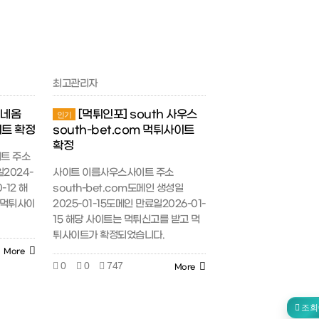
최고관리자
 네옴
[먹튀인포] south 사우스
인기
이트 확정
south-bet.com 먹튀사이트
확정
트 주소
2024-
사이트 이름사우스사이트 주소
-12 해
south-bet.com도메인 생성일
 먹튀사이
2025-01-15도메인 만료일2026-01-
15 해당 사이트는 먹튀신고를 받고 먹
튀사이트가 확정되었습니다.
More
0
0
747
More
조회