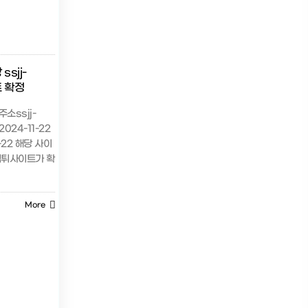
ssjj-
트 확정
소ssjj-
024-11-22
-22 해당 사이
먹튀사이트가 확
More