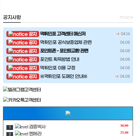
more
공지사항
먹튀인포 고객센터 메신저
공지
04.14
+1
먹튀인포 공식보증업체 관련
공지
04.08
포인트존 - 포인트교환 관련
공지
04.08
포인트 획득방법 안내
공지
04.08
먹튀인포 이용 규정
공지
04.08
※먹튀인포 도메인 안내※
공지
04.08
+1
302,900
검증박사
1
271,300
멘헤라
2