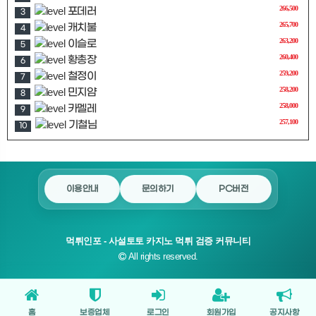
266,500
포데러
3
265,700
캐치불
4
263,200
이슬로
5
260,400
황총장
6
259,200
철정이
7
258,200
민지얌
8
258,000
카멜레
9
257,100
기철님
10
이용안내
문의하기
PC버전
먹튀인포 - 사설토토 카지노 먹튀 검증 커뮤니티
All rights reserved.
홈
보증업체
로그인
회원가입
공지사항