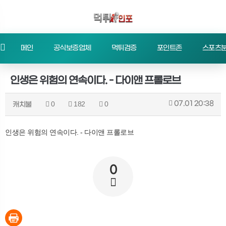
메인
공식보증업체
먹튀검증
포인트존
스포츠
인생은 위험의 연속이다. - 다이앤 프롤로브
07.01 20:38
0
182
0
캐치불
인생은 위험의 연속이다. - 다이앤 프롤로브
0