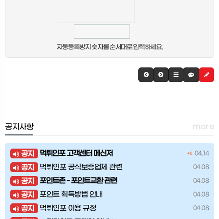
자동등록방지 숫자를 순서대로 입력하세요.
more
공지사항
먹튀인포 고객센터 메신저
공지
04.14
+1
먹튀인포 공식보증업체 관련
공지
04.08
포인트존 - 포인트교환 관련
공지
04.08
포인트 획득방법 안내
공지
04.08
먹튀인포 이용 규정
공지
04.08