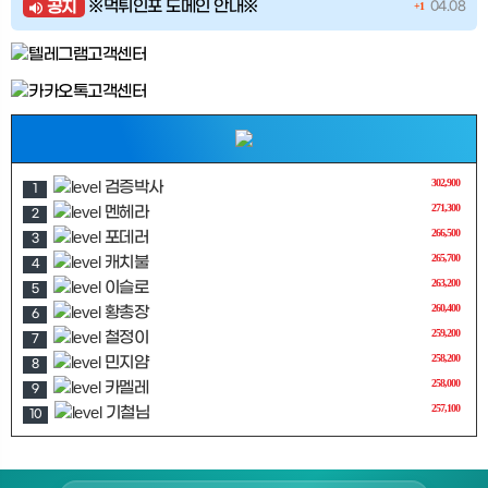
※먹튀인포 도메인 안내※
공지
04.08
+1
302,900
검증박사
1
271,300
멘헤라
2
266,500
포데러
3
265,700
캐치불
4
263,200
이슬로
5
260,400
황총장
6
259,200
철정이
7
258,200
민지얌
8
258,000
카멜레
9
257,100
기철님
10