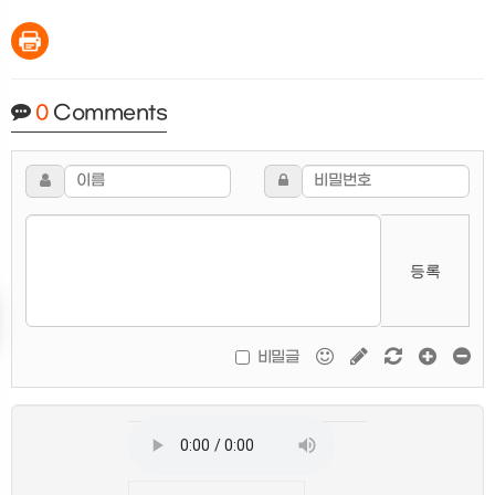
0
Comments
등록
비밀글