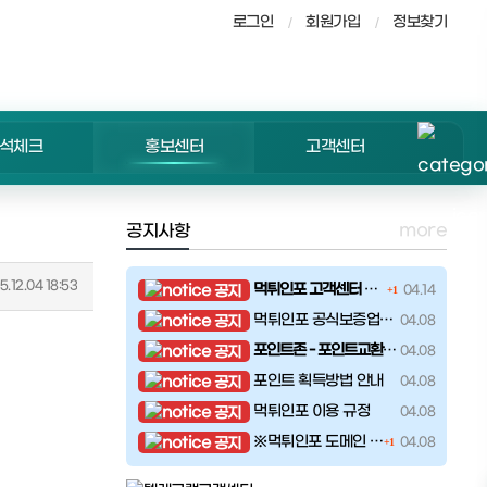
로그인
회원가입
정보찾기
석체크
홍보센터
고객센터
more
공지사항
5.12.04 18:53
먹튀인포 고객센터 메신저
공지
04.14
+1
먹튀인포 공식보증업체 관련
공지
04.08
포인트존 - 포인트교환 관련
공지
04.08
포인트 획득방법 안내
공지
04.08
먹튀인포 이용 규정
공지
04.08
※먹튀인포 도메인 안내※
공지
04.08
+1