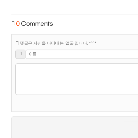
0
Comments
댓글은 자신을 나타내는 '얼굴'입니다. *^^*
새로고침