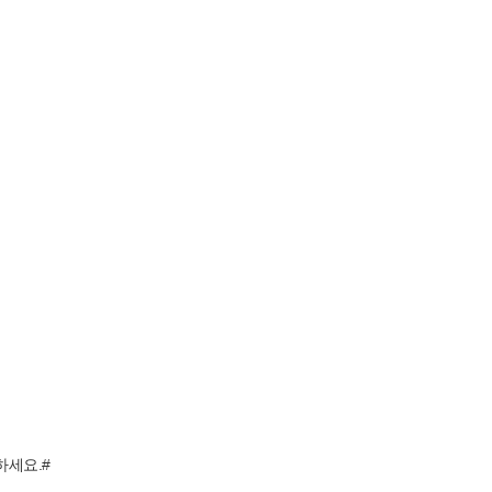
하세요.#