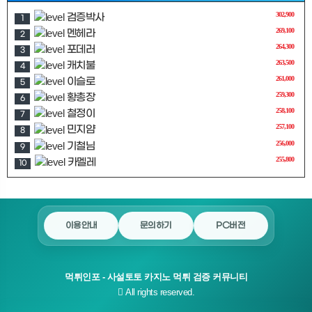
302,900
검증박사
1
269,100
멘헤라
2
264,300
포데러
3
263,500
캐치불
4
261,000
이슬로
5
259,300
황총장
6
258,100
철정이
7
257,100
민지얌
8
256,000
기철님
9
255,800
카멜레
10
이용안내
문의하기
PC버전
먹튀인포 - 사설토토 카지노 먹튀 검증 커뮤니티
All rights reserved.