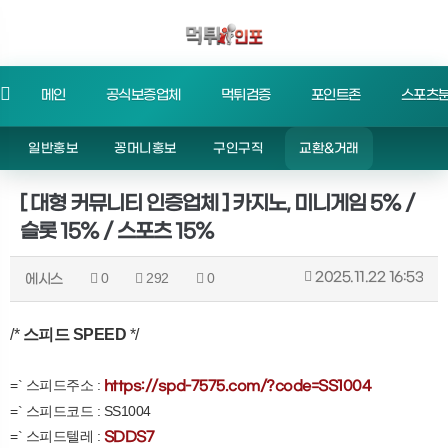
메인
공식보증업체
먹튀검증
포인트존
스포츠
일반홍보
꽁머니홍보
구인구직
교환&거래
[ 대형 커뮤니티 인증업체 ] 카지노, 미니게임 5% /
슬롯 15% / 스포츠 15%
2025.11.22 16:53
0
292
0
에시스
/*
스피드 SPEED
*/
=` 스피드주소 :
https://spd-7575.com/?code=SS1004
=` 스피드코드 : SS1004
=` 스피드텔레 :
SDDS7