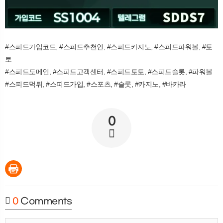
#스피드가입코드, #스피드추천인, #스피드카지노, #스피드파워볼, #토
토
#스피드도메인, #스피드고객센터, #스피드토토, #스피드슬롯, #파워볼
#스피드먹튀, #스피드가입, #스포츠, #슬롯, #카지노, #바카라
0
0
Comments