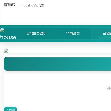
즐겨찾기
08월 09일(일)
공식보증업체
먹튀검증
포인
게
검색