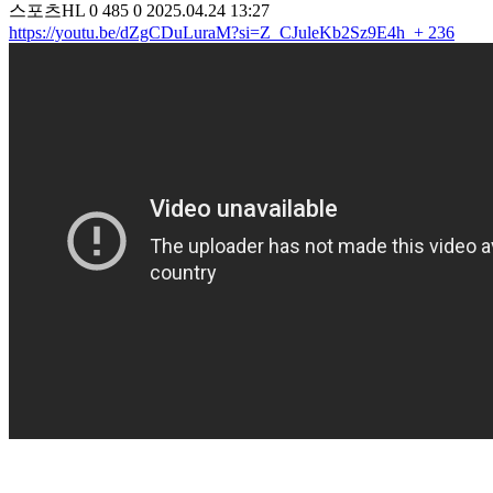
스포츠HL
0
485
0
2025.04.24 13:27
https://youtu.be/dZgCDuLuraM?si=Z_CJuleKb2Sz9E4h
+ 236