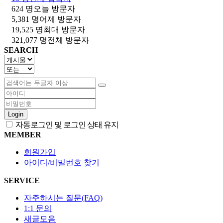
624 명
오늘 방문자
5,381 명
어제 방문자
19,525 명
최대 방문자
321,077 명
전체 방문자
SEARCH
Login
자동로그인 및 로그인 상태 유지
MEMBER
회원가입
아이디/비밀번호 찾기
SERVICE
자주하시는 질문(FAQ)
1:1 문의
새글모음