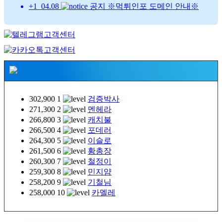
+1
04.08
공지
※먹튀인포 도메인 안내※
302,900
1
검증박사
271,300
2
멘헤라
266,800
3
캐치불
266,500
4
포데러
264,300
5
이슬로
261,500
6
황총장
260,300
7
철정이
259,300
8
민지얌
258,200
9
기철님
258,000
10
카멜레