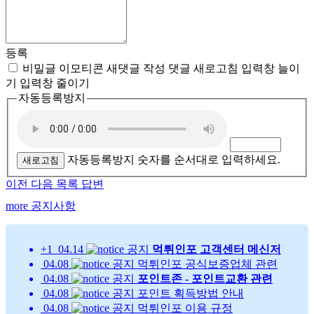
등록
비밀글
이모티콘
새댓글 작성
댓글 새로고침
입력창 늘이
기
입력창 줄이기
자동등록방지
자동등록방지 숫자를 순서대로 입력하세요.
새로고침
이전
다음
목록
답변
more
공지사항
+1
04.14
공지
먹튀인포 고객센터 메신저
04.08
공지
먹튀인포 공식보증업체 관련
04.08
공지
포인트존 - 포인트교환 관련
04.08
공지
포인트 획득방법 안내
04.08
공지
먹튀인포 이용 규정