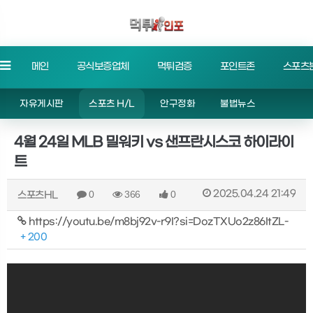
메인
공식보증업체
먹튀검증
포인트존
스포츠
자유게시판
스포츠 H/L
안구정화
불법뉴스
4월 24일 MLB 밀워키 vs 샌프란시스코 하이라이
트
2025.04.24 21:49
0
366
0
스포츠HL
https://youtu.be/m8bj92v-r9I?si=DozTXUo2z86ItZL-
+ 200