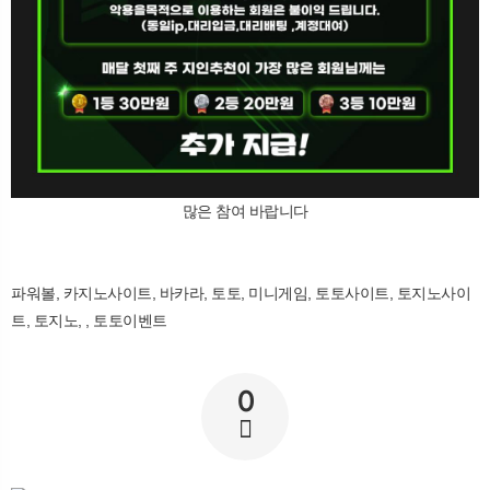
많은 참여 바랍니다
파워볼, 카지노사이트, 바카라, 토토, 미니게임, 토토사이트, 토지노사이
트, 토지노, , 토토이벤트
0