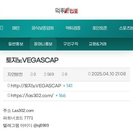
메인
공식보증업체
먹튀검증
포인트존
스포츠
일반홍보
꽁머니홍보
구인구직
교환&거래
토지노VEGASCAP
2025.04.10 21:08
0
569
0
지연방천
http://토지노VEGASCAP
+ 141
https://las302.com/
+ 166
주소 Las302.com
파트너코드 7771
텔레그램 아이디 @sj8989