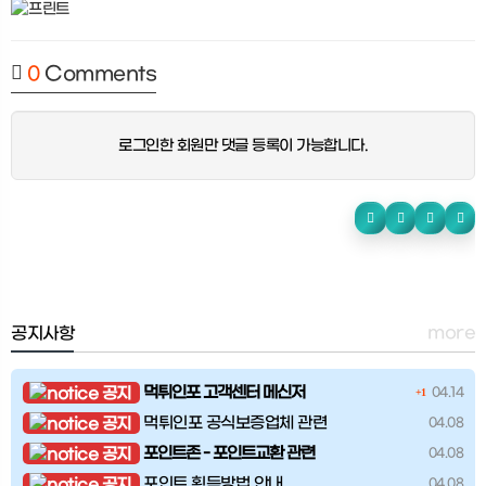
0
Comments
로그인한 회원만 댓글 등록이 가능합니다.
more
공지사항
먹튀인포 고객센터 메신저
공지
04.14
+1
먹튀인포 공식보증업체 관련
공지
04.08
포인트존 - 포인트교환 관련
공지
04.08
포인트 획득방법 안내
공지
04.08