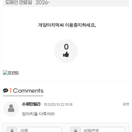
도메인 만료일
2026-
.
개양아치먹싸 이용중지하세요
0
1
Comments
수류탄릴라
답변
2025.10.22 15:18
양아치들 다죽어라