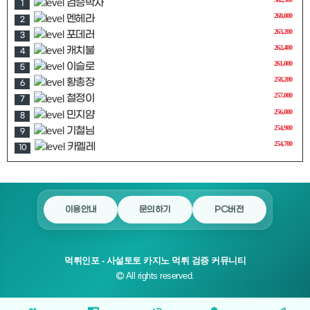
검증박사
1
268,000
멘헤라
2
263,200
포데러
3
262,400
캐치불
4
261,000
이슬로
5
258,200
황총장
6
257,000
철정이
7
256,000
민지얌
8
254,900
기철님
9
254,700
카멜레
10
이용안내
문의하기
PC버전
먹튀인포 - 사설토토 카지노 먹튀 검증 커뮤니티
All rights reserved.